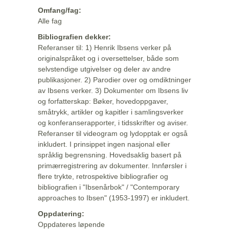
Omfang/fag:
Alle fag
Bibliografien dekker:
Referanser til: 1) Henrik Ibsens verker på
originalspråket og i oversettelser, både som
selvstendige utgivelser og deler av andre
publikasjoner. 2) Parodier over og omdiktninger
av Ibsens verker. 3) Dokumenter om Ibsens liv
og forfatterskap: Bøker, hovedoppgaver,
småtrykk, artikler og kapitler i samlingsverker
og konferanserapporter, i tidsskrifter og aviser.
Referanser til videogram og lydopptak er også
inkludert. I prinsippet ingen nasjonal eller
språklig begrensning. Hovedsaklig basert på
primærregistrering av dokumenter. Innførsler i
flere trykte, retrospektive bibliografier og
bibliografien i "Ibsenårbok" / "Contemporary
approaches to Ibsen" (1953-1997) er inkludert.
Oppdatering:
Oppdateres løpende