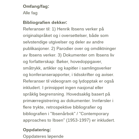
Omfang/fag:
Alle fag
Bibliografien dekker:
Referanser til: 1) Henrik Ibsens verker på
originalspråket og i oversettelser, både som
selvstendige utgivelser og deler av andre
publikasjoner. 2) Parodier over og omdiktninger
av Ibsens verker. 3) Dokumenter om Ibsens liv
og forfatterskap: Bøker, hovedoppgaver,
småtrykk, artikler og kapitler i samlingsverker
og konferanserapporter, i tidsskrifter og aviser.
Referanser til videogram og lydopptak er også
inkludert. I prinsippet ingen nasjonal eller
språklig begrensning. Hovedsaklig basert på
primærregistrering av dokumenter. Innførsler i
flere trykte, retrospektive bibliografier og
bibliografien i "Ibsenårbok" / "Contemporary
approaches to Ibsen" (1953-1997) er inkludert.
Oppdatering:
Oppdateres løpende