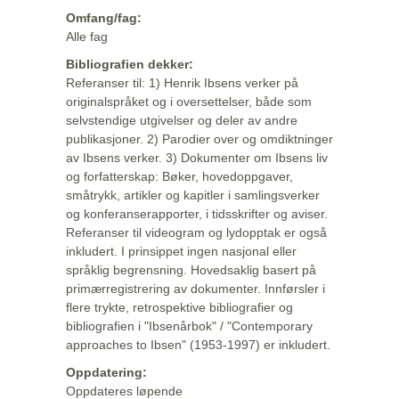
Omfang/fag:
Alle fag
Bibliografien dekker:
Referanser til: 1) Henrik Ibsens verker på
originalspråket og i oversettelser, både som
selvstendige utgivelser og deler av andre
publikasjoner. 2) Parodier over og omdiktninger
av Ibsens verker. 3) Dokumenter om Ibsens liv
og forfatterskap: Bøker, hovedoppgaver,
småtrykk, artikler og kapitler i samlingsverker
og konferanserapporter, i tidsskrifter og aviser.
Referanser til videogram og lydopptak er også
inkludert. I prinsippet ingen nasjonal eller
språklig begrensning. Hovedsaklig basert på
primærregistrering av dokumenter. Innførsler i
flere trykte, retrospektive bibliografier og
bibliografien i "Ibsenårbok" / "Contemporary
approaches to Ibsen" (1953-1997) er inkludert.
Oppdatering:
Oppdateres løpende