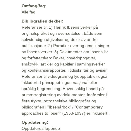
Omfang/fag:
Alle fag
Bibliografien dekker:
Referanser til: 1) Henrik Ibsens verker på
originalspråket og i oversettelser, både som
selvstendige utgivelser og deler av andre
publikasjoner. 2) Parodier over og omdiktninger
av Ibsens verker. 3) Dokumenter om Ibsens liv
og forfatterskap: Bøker, hovedoppgaver,
småtrykk, artikler og kapitler i samlingsverker
og konferanserapporter, i tidsskrifter og aviser.
Referanser til videogram og lydopptak er også
inkludert. I prinsippet ingen nasjonal eller
språklig begrensning. Hovedsaklig basert på
primærregistrering av dokumenter. Innførsler i
flere trykte, retrospektive bibliografier og
bibliografien i "Ibsenårbok" / "Contemporary
approaches to Ibsen" (1953-1997) er inkludert.
Oppdatering:
Oppdateres løpende