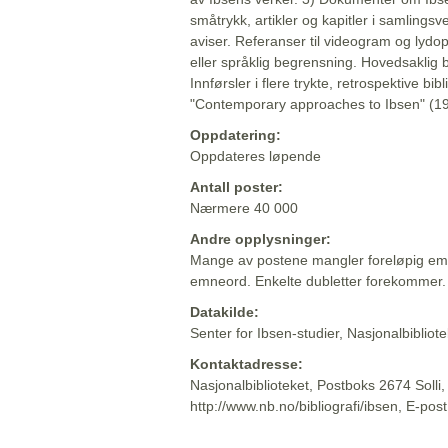
småtrykk, artikler og kapitler i samlingsv
aviser. Referanser til videogram og lydop
eller språklig begrensning. Hovedsaklig 
Innførsler i flere trykte, retrospektive bib
"Contemporary approaches to Ibsen" (19
Oppdatering:
Oppdateres løpende
Antall poster:
Nærmere 40 000
Andre opplysninger:
Mange av postene mangler foreløpig emn
emneord. Enkelte dubletter forekommer.
Datakilde:
Senter for Ibsen-studier, Nasjonalbiblio
Kontaktadresse:
Nasjonalbiblioteket, Postboks 2674 Solli
http://www.nb.no/bibliografi/ibsen, E-pos
Beskrivelsen sist oppdatert: 2022-06-20