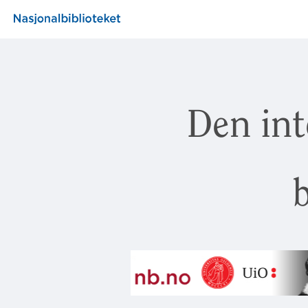
Den int
b