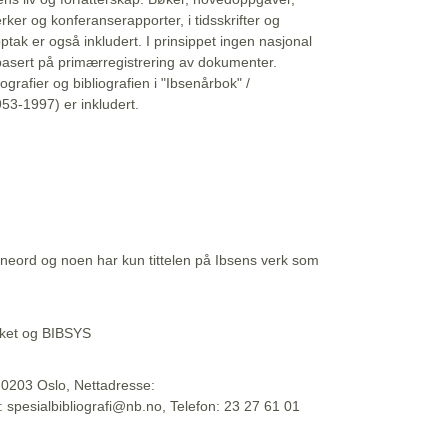
erker og konferanserapporter, i tidsskrifter og
ptak er også inkludert. I prinsippet ingen nasjonal
basert på primærregistrering av dokumenter.
liografier og bibliografien i "Ibsenårbok" /
53-1997) er inkludert.
eord og noen har kun tittelen på Ibsens verk som
teket og BIBSYS
, 0203 Oslo, Nettadresse:
t: spesialbibliografi@nb.no, Telefon: 23 27 61 01
 09:45:34