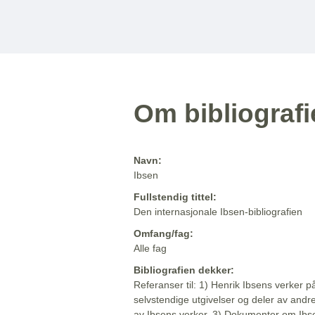
Om bibliograf
Navn:
Ibsen
Fullstendig tittel:
Den internasjonale Ibsen-bibliografien
Omfang/fag:
Alle fag
Bibliografien dekker:
Referanser til: 1) Henrik Ibsens verker p
selvstendige utgivelser og deler av andr
av Ibsens verker. 3) Dokumenter om Ibse