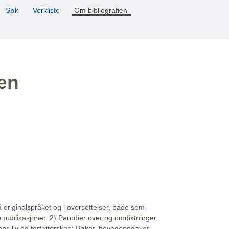
Søk
Verkliste
Om bibliografien
ien
å originalspråket og i oversettelser, både som
e publikasjoner. 2) Parodier over og omdiktninger
ns liv og forfatterskap: Bøker, hovedoppgaver,