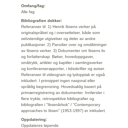
Omfang/fag:
Alle fag
Bibliografien dekker:
Referanser til: 1) Henrik Ibsens verker på
originalspråket og i oversettelser, både som
selvstendige utgivelser og deler av andre
publikasjoner. 2) Parodier over og omdiktninger
av Ibsens verker. 3) Dokumenter om Ibsens liv
og forfatterskap: Bøker, hovedoppgaver,
småtrykk, artikler og kapitler i samlingsverker
og konferanserapporter, i tidsskrifter og aviser.
Referanser til videogram og lydopptak er også
inkludert. I prinsippet ingen nasjonal eller
språklig begrensning. Hovedsaklig basert på
primærregistrering av dokumenter. Innførsler i
flere trykte, retrospektive bibliografier og
bibliografien i "Ibsenårbok" / "Contemporary
approaches to Ibsen" (1953-1997) er inkludert.
Oppdatering:
Oppdateres løpende