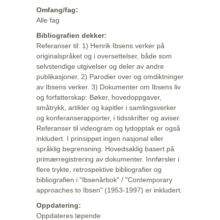
Omfang/fag:
Alle fag
Bibliografien dekker:
Referanser til: 1) Henrik Ibsens verker på
originalspråket og i oversettelser, både som
selvstendige utgivelser og deler av andre
publikasjoner. 2) Parodier over og omdiktninger
av Ibsens verker. 3) Dokumenter om Ibsens liv
og forfatterskap: Bøker, hovedoppgaver,
småtrykk, artikler og kapitler i samlingsverker
og konferanserapporter, i tidsskrifter og aviser.
Referanser til videogram og lydopptak er også
inkludert. I prinsippet ingen nasjonal eller
språklig begrensning. Hovedsaklig basert på
primærregistrering av dokumenter. Innførsler i
flere trykte, retrospektive bibliografier og
bibliografien i "Ibsenårbok" / "Contemporary
approaches to Ibsen" (1953-1997) er inkludert.
Oppdatering:
Oppdateres løpende