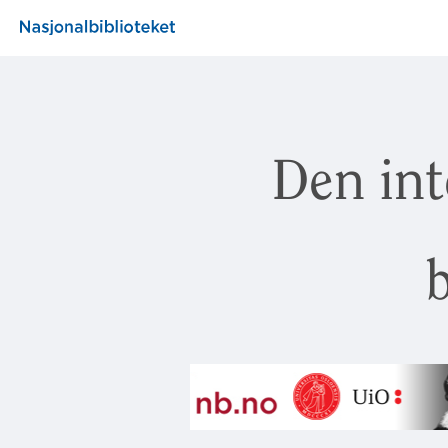
Den int
b