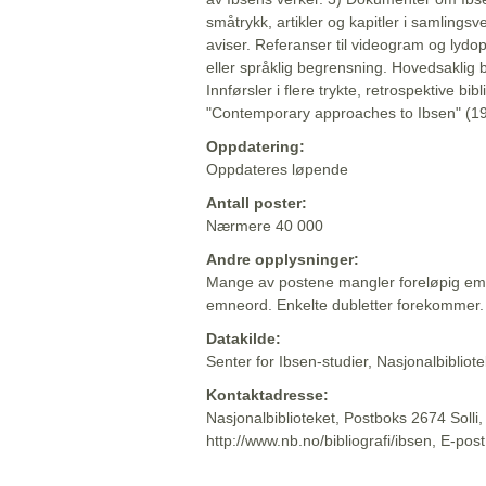
småtrykk, artikler og kapitler i samlingsv
aviser. Referanser til videogram og lydop
eller språklig begrensning. Hovedsaklig 
Innførsler i flere trykte, retrospektive bib
"Contemporary approaches to Ibsen" (19
Oppdatering:
Oppdateres løpende
Antall poster:
Nærmere 40 000
Andre opplysninger:
Mange av postene mangler foreløpig emn
emneord. Enkelte dubletter forekommer.
Datakilde:
Senter for Ibsen-studier, Nasjonalbiblio
Kontaktadresse:
Nasjonalbiblioteket, Postboks 2674 Solli
http://www.nb.no/bibliografi/ibsen, E-pos
Beskrivelsen sist oppdatert: 2022-06-20