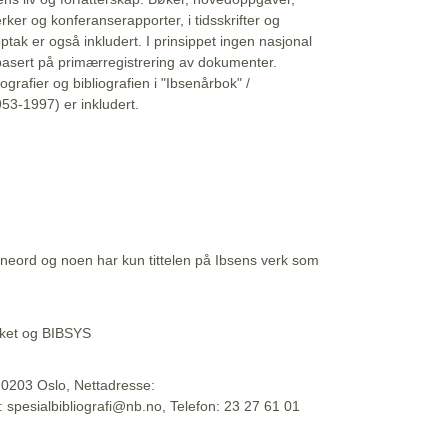
erker og konferanserapporter, i tidsskrifter og
ptak er også inkludert. I prinsippet ingen nasjonal
basert på primærregistrering av dokumenter.
liografier og bibliografien i "Ibsenårbok" /
53-1997) er inkludert.
eord og noen har kun tittelen på Ibsens verk som
teket og BIBSYS
, 0203 Oslo, Nettadresse:
t: spesialbibliografi@nb.no, Telefon: 23 27 61 01
 09:45:34