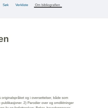
Søk
Verkliste
Om bibliografien
ien
å originalspråket og i oversettelser, både som
e publikasjoner. 2) Parodier over og omdiktninger
ns liv og forfatterskap: Bøker, hovedoppgaver,