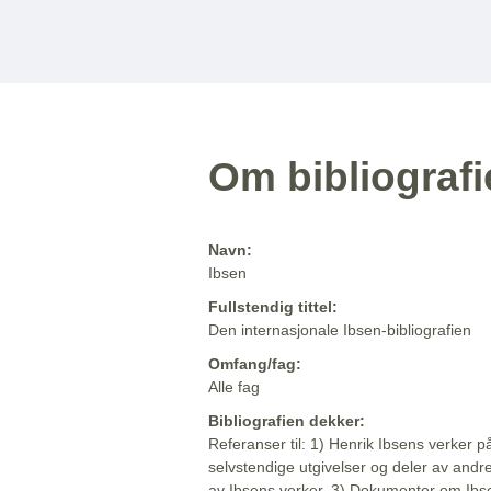
Om bibliograf
Navn:
Ibsen
Fullstendig tittel:
Den internasjonale Ibsen-bibliografien
Omfang/fag:
Alle fag
Bibliografien dekker:
Referanser til: 1) Henrik Ibsens verker p
selvstendige utgivelser og deler av andr
av Ibsens verker. 3) Dokumenter om Ibse