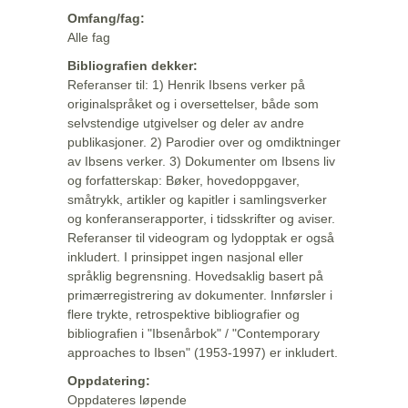
Omfang/fag:
Alle fag
Bibliografien dekker:
Referanser til: 1) Henrik Ibsens verker på
originalspråket og i oversettelser, både som
selvstendige utgivelser og deler av andre
publikasjoner. 2) Parodier over og omdiktninger
av Ibsens verker. 3) Dokumenter om Ibsens liv
og forfatterskap: Bøker, hovedoppgaver,
småtrykk, artikler og kapitler i samlingsverker
og konferanserapporter, i tidsskrifter og aviser.
Referanser til videogram og lydopptak er også
inkludert. I prinsippet ingen nasjonal eller
språklig begrensning. Hovedsaklig basert på
primærregistrering av dokumenter. Innførsler i
flere trykte, retrospektive bibliografier og
bibliografien i "Ibsenårbok" / "Contemporary
approaches to Ibsen" (1953-1997) er inkludert.
Oppdatering:
Oppdateres løpende