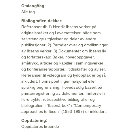
Omfang/fag:
Alle fag
Bibliografien dekker:
Referanser til: 1) Henrik Ibsens verker på
originalspråket og i oversettelser, både som
selvstendige utgivelser og deler av andre
publikasjoner. 2) Parodier over og omdiktninger
av Ibsens verker. 3) Dokumenter om Ibsens liv
og forfatterskap: Bøker, hovedoppgaver,
småtrykk, artikler og kapitler i samlingsverker
og konferanserapporter, i tidsskrifter og aviser.
Referanser til videogram og lydopptak er også
inkludert. I prinsippet ingen nasjonal eller
språklig begrensning. Hovedsaklig basert på
primærregistrering av dokumenter. Innførsler i
flere trykte, retrospektive bibliografier og
bibliografien i "Ibsenårbok" / "Contemporary
approaches to Ibsen" (1953-1997) er inkludert.
Oppdatering:
Oppdateres løpende