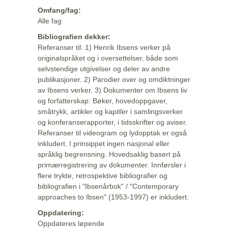
Omfang/fag:
Alle fag
Bibliografien dekker:
Referanser til: 1) Henrik Ibsens verker på
originalspråket og i oversettelser, både som
selvstendige utgivelser og deler av andre
publikasjoner. 2) Parodier over og omdiktninger
av Ibsens verker. 3) Dokumenter om Ibsens liv
og forfatterskap: Bøker, hovedoppgaver,
småtrykk, artikler og kapitler i samlingsverker
og konferanserapporter, i tidsskrifter og aviser.
Referanser til videogram og lydopptak er også
inkludert. I prinsippet ingen nasjonal eller
språklig begrensning. Hovedsaklig basert på
primærregistrering av dokumenter. Innførsler i
flere trykte, retrospektive bibliografier og
bibliografien i "Ibsenårbok" / "Contemporary
approaches to Ibsen" (1953-1997) er inkludert.
Oppdatering:
Oppdateres løpende