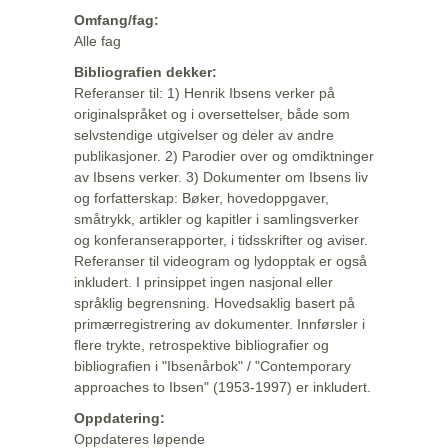
Omfang/fag:
Alle fag
Bibliografien dekker:
Referanser til: 1) Henrik Ibsens verker på
originalspråket og i oversettelser, både som
selvstendige utgivelser og deler av andre
publikasjoner. 2) Parodier over og omdiktninger
av Ibsens verker. 3) Dokumenter om Ibsens liv
og forfatterskap: Bøker, hovedoppgaver,
småtrykk, artikler og kapitler i samlingsverker
og konferanserapporter, i tidsskrifter og aviser.
Referanser til videogram og lydopptak er også
inkludert. I prinsippet ingen nasjonal eller
språklig begrensning. Hovedsaklig basert på
primærregistrering av dokumenter. Innførsler i
flere trykte, retrospektive bibliografier og
bibliografien i "Ibsenårbok" / "Contemporary
approaches to Ibsen" (1953-1997) er inkludert.
Oppdatering:
Oppdateres løpende