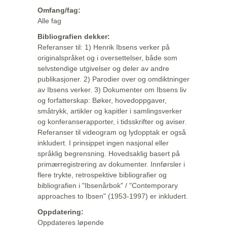
Omfang/fag:
Alle fag
Bibliografien dekker:
Referanser til: 1) Henrik Ibsens verker på
originalspråket og i oversettelser, både som
selvstendige utgivelser og deler av andre
publikasjoner. 2) Parodier over og omdiktninger
av Ibsens verker. 3) Dokumenter om Ibsens liv
og forfatterskap: Bøker, hovedoppgaver,
småtrykk, artikler og kapitler i samlingsverker
og konferanserapporter, i tidsskrifter og aviser.
Referanser til videogram og lydopptak er også
inkludert. I prinsippet ingen nasjonal eller
språklig begrensning. Hovedsaklig basert på
primærregistrering av dokumenter. Innførsler i
flere trykte, retrospektive bibliografier og
bibliografien i "Ibsenårbok" / "Contemporary
approaches to Ibsen" (1953-1997) er inkludert.
Oppdatering:
Oppdateres løpende