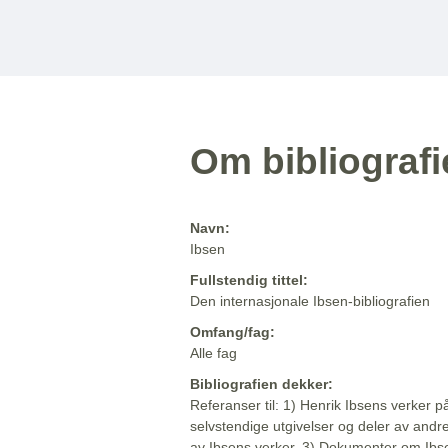
Om bibliograf
Navn:
Ibsen
Fullstendig tittel:
Den internasjonale Ibsen-bibliografien
Omfang/fag:
Alle fag
Bibliografien dekker:
Referanser til: 1) Henrik Ibsens verker p
selvstendige utgivelser og deler av andr
av Ibsens verker. 3) Dokumenter om Ibse