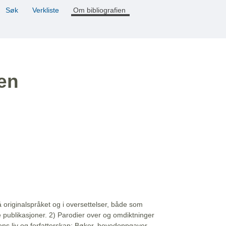
Søk
Verkliste
Om bibliografien
ien
å originalspråket og i oversettelser, både som
e publikasjoner. 2) Parodier over og omdiktninger
ns liv og forfatterskap: Bøker, hovedoppgaver,