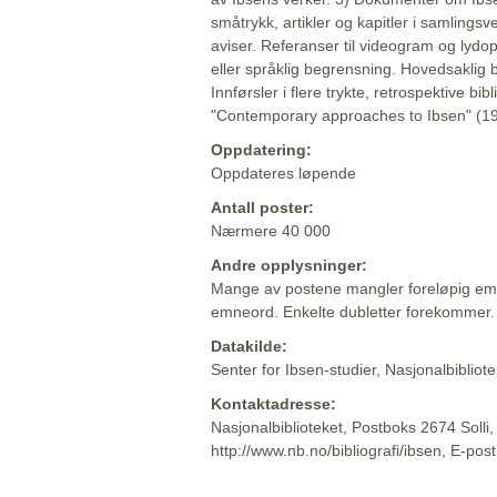
småtrykk, artikler og kapitler i samlingsv
aviser. Referanser til videogram og lydop
eller språklig begrensning. Hovedsaklig 
Innførsler i flere trykte, retrospektive bib
"Contemporary approaches to Ibsen" (19
Oppdatering:
Oppdateres løpende
Antall poster:
Nærmere 40 000
Andre opplysninger:
Mange av postene mangler foreløpig emn
emneord. Enkelte dubletter forekommer.
Datakilde:
Senter for Ibsen-studier, Nasjonalbiblio
Kontaktadresse:
Nasjonalbiblioteket, Postboks 2674 Solli
http://www.nb.no/bibliografi/ibsen, E-pos
Beskrivelsen sist oppdatert: 2022-06-20