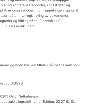
erker og konferanserapporter, i tidsskrifter og
ptak er også inkludert. I prinsippet ingen nasjonal
basert på primærregistrering av dokumenter.
liografier og bibliografien i "Ibsenårbok" /
53-1997) er inkludert.
eord og noen har kun tittelen på Ibsens verk som
teket og BIBSYS
, 0203 Oslo, Nettadresse:
t: spesialbibliografi@nb.no, Telefon: 23 27 61 01
 09:45:34