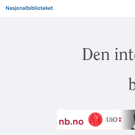
Den int
b