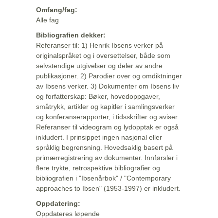
Omfang/fag:
Alle fag
Bibliografien dekker:
Referanser til: 1) Henrik Ibsens verker på
originalspråket og i oversettelser, både som
selvstendige utgivelser og deler av andre
publikasjoner. 2) Parodier over og omdiktninger
av Ibsens verker. 3) Dokumenter om Ibsens liv
og forfatterskap: Bøker, hovedoppgaver,
småtrykk, artikler og kapitler i samlingsverker
og konferanserapporter, i tidsskrifter og aviser.
Referanser til videogram og lydopptak er også
inkludert. I prinsippet ingen nasjonal eller
språklig begrensning. Hovedsaklig basert på
primærregistrering av dokumenter. Innførsler i
flere trykte, retrospektive bibliografier og
bibliografien i "Ibsenårbok" / "Contemporary
approaches to Ibsen" (1953-1997) er inkludert.
Oppdatering:
Oppdateres løpende