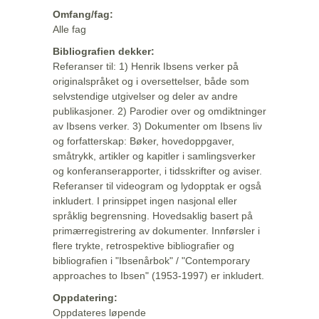
Omfang/fag:
Alle fag
Bibliografien dekker:
Referanser til: 1) Henrik Ibsens verker på
originalspråket og i oversettelser, både som
selvstendige utgivelser og deler av andre
publikasjoner. 2) Parodier over og omdiktninger
av Ibsens verker. 3) Dokumenter om Ibsens liv
og forfatterskap: Bøker, hovedoppgaver,
småtrykk, artikler og kapitler i samlingsverker
og konferanserapporter, i tidsskrifter og aviser.
Referanser til videogram og lydopptak er også
inkludert. I prinsippet ingen nasjonal eller
språklig begrensning. Hovedsaklig basert på
primærregistrering av dokumenter. Innførsler i
flere trykte, retrospektive bibliografier og
bibliografien i "Ibsenårbok" / "Contemporary
approaches to Ibsen" (1953-1997) er inkludert.
Oppdatering:
Oppdateres løpende