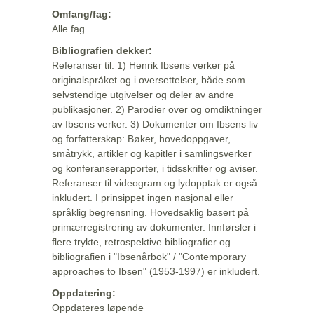
Omfang/fag:
Alle fag
Bibliografien dekker:
Referanser til: 1) Henrik Ibsens verker på
originalspråket og i oversettelser, både som
selvstendige utgivelser og deler av andre
publikasjoner. 2) Parodier over og omdiktninger
av Ibsens verker. 3) Dokumenter om Ibsens liv
og forfatterskap: Bøker, hovedoppgaver,
småtrykk, artikler og kapitler i samlingsverker
og konferanserapporter, i tidsskrifter og aviser.
Referanser til videogram og lydopptak er også
inkludert. I prinsippet ingen nasjonal eller
språklig begrensning. Hovedsaklig basert på
primærregistrering av dokumenter. Innførsler i
flere trykte, retrospektive bibliografier og
bibliografien i "Ibsenårbok" / "Contemporary
approaches to Ibsen" (1953-1997) er inkludert.
Oppdatering:
Oppdateres løpende