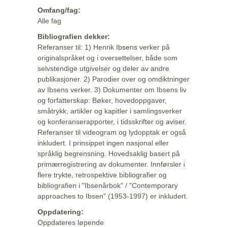
Omfang/fag:
Alle fag
Bibliografien dekker:
Referanser til: 1) Henrik Ibsens verker på
originalspråket og i oversettelser, både som
selvstendige utgivelser og deler av andre
publikasjoner. 2) Parodier over og omdiktninger
av Ibsens verker. 3) Dokumenter om Ibsens liv
og forfatterskap: Bøker, hovedoppgaver,
småtrykk, artikler og kapitler i samlingsverker
og konferanserapporter, i tidsskrifter og aviser.
Referanser til videogram og lydopptak er også
inkludert. I prinsippet ingen nasjonal eller
språklig begrensning. Hovedsaklig basert på
primærregistrering av dokumenter. Innførsler i
flere trykte, retrospektive bibliografier og
bibliografien i "Ibsenårbok" / "Contemporary
approaches to Ibsen" (1953-1997) er inkludert.
Oppdatering:
Oppdateres løpende