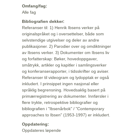
Omfang/fag:
Alle fag
Bibliografien dekker:
Referanser til: 1) Henrik Ibsens verker på
originalspråket og i oversettelser, både som
selvstendige utgivelser og deler av andre
publikasjoner. 2) Parodier over og omdiktninger
av Ibsens verker. 3) Dokumenter om Ibsens liv
og forfatterskap: Bøker, hovedoppgaver,
småtrykk, artikler og kapitler i samlingsverker
og konferanserapporter, i tidsskrifter og aviser.
Referanser til videogram og lydopptak er også
inkludert. I prinsippet ingen nasjonal eller
språklig begrensning. Hovedsaklig basert på
primærregistrering av dokumenter. Innførsler i
flere trykte, retrospektive bibliografier og
bibliografien i "Ibsenårbok" / "Contemporary
approaches to Ibsen" (1953-1997) er inkludert.
Oppdatering:
Oppdateres løpende