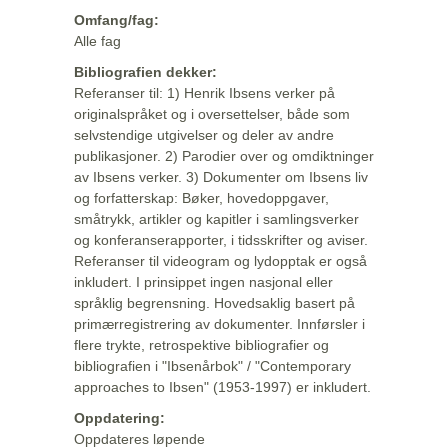
Omfang/fag:
Alle fag
Bibliografien dekker:
Referanser til: 1) Henrik Ibsens verker på
originalspråket og i oversettelser, både som
selvstendige utgivelser og deler av andre
publikasjoner. 2) Parodier over og omdiktninger
av Ibsens verker. 3) Dokumenter om Ibsens liv
og forfatterskap: Bøker, hovedoppgaver,
småtrykk, artikler og kapitler i samlingsverker
og konferanserapporter, i tidsskrifter og aviser.
Referanser til videogram og lydopptak er også
inkludert. I prinsippet ingen nasjonal eller
språklig begrensning. Hovedsaklig basert på
primærregistrering av dokumenter. Innførsler i
flere trykte, retrospektive bibliografier og
bibliografien i "Ibsenårbok" / "Contemporary
approaches to Ibsen" (1953-1997) er inkludert.
Oppdatering:
Oppdateres løpende