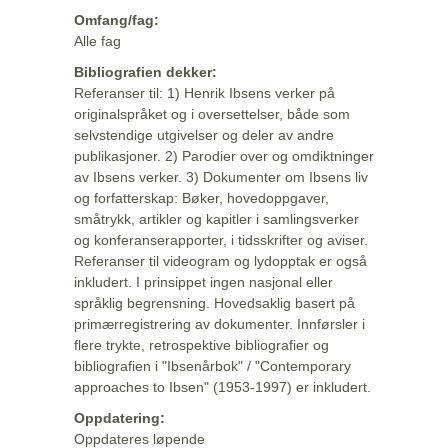
Omfang/fag:
Alle fag
Bibliografien dekker:
Referanser til: 1) Henrik Ibsens verker på
originalspråket og i oversettelser, både som
selvstendige utgivelser og deler av andre
publikasjoner. 2) Parodier over og omdiktninger
av Ibsens verker. 3) Dokumenter om Ibsens liv
og forfatterskap: Bøker, hovedoppgaver,
småtrykk, artikler og kapitler i samlingsverker
og konferanserapporter, i tidsskrifter og aviser.
Referanser til videogram og lydopptak er også
inkludert. I prinsippet ingen nasjonal eller
språklig begrensning. Hovedsaklig basert på
primærregistrering av dokumenter. Innførsler i
flere trykte, retrospektive bibliografier og
bibliografien i "Ibsenårbok" / "Contemporary
approaches to Ibsen" (1953-1997) er inkludert.
Oppdatering:
Oppdateres løpende