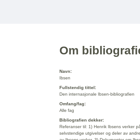
Om bibliograf
Navn:
Ibsen
Fullstendig tittel:
Den internasjonale Ibsen-bibliografien
Omfang/fag:
Alle fag
Bibliografien dekker:
Referanser til: 1) Henrik Ibsens verker p
selvstendige utgivelser og deler av andr
av Ibsens verker. 3) Dokumenter om Ibse