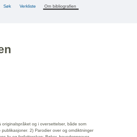
Søk
Verkliste
Om bibliografien
ien
å originalspråket og i oversettelser, både som
e publikasjoner. 2) Parodier over og omdiktninger
ns liv og forfatterskap: Bøker, hovedoppgaver,