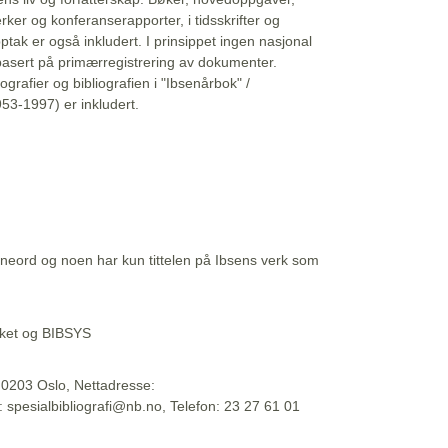
erker og konferanserapporter, i tidsskrifter og
ptak er også inkludert. I prinsippet ingen nasjonal
basert på primærregistrering av dokumenter.
liografier og bibliografien i "Ibsenårbok" /
53-1997) er inkludert.
eord og noen har kun tittelen på Ibsens verk som
teket og BIBSYS
, 0203 Oslo, Nettadresse:
t: spesialbibliografi@nb.no, Telefon: 23 27 61 01
 09:45:34