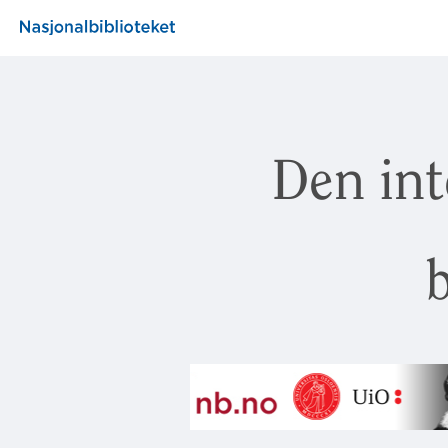
Den int
b