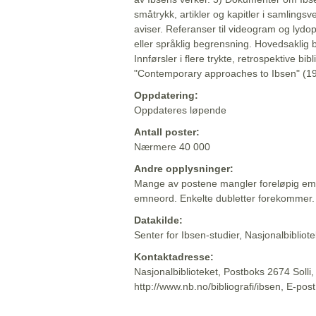
småtrykk, artikler og kapitler i samlingsv
aviser. Referanser til videogram og lydop
eller språklig begrensning. Hovedsaklig 
Innførsler i flere trykte, retrospektive bib
"Contemporary approaches to Ibsen" (19
Oppdatering:
Oppdateres løpende
Antall poster:
Nærmere 40 000
Andre opplysninger:
Mange av postene mangler foreløpig emn
emneord. Enkelte dubletter forekommer.
Datakilde:
Senter for Ibsen-studier, Nasjonalbiblio
Kontaktadresse:
Nasjonalbiblioteket, Postboks 2674 Solli
http://www.nb.no/bibliografi/ibsen, E-pos
Beskrivelsen sist oppdatert: 2022-06-20