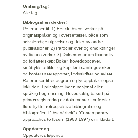
Omfang/fag:
Alle fag
Bibliografien dekker:
Referanser til: 1) Henrik Ibsens verker på
originalspråket og i oversettelser, både som
selvstendige utgivelser og deler av andre
publikasjoner. 2) Parodier over og omdiktninger
av Ibsens verker. 3) Dokumenter om Ibsens liv
og forfatterskap: Bøker, hovedoppgaver,
småtrykk, artikler og kapitler i samlingsverker
og konferanserapporter, i tidsskrifter og aviser.
Referanser til videogram og lydopptak er også
inkludert. I prinsippet ingen nasjonal eller
språklig begrensning. Hovedsaklig basert på
primærregistrering av dokumenter. Innførsler i
flere trykte, retrospektive bibliografier og
bibliografien i "Ibsenårbok" / "Contemporary
approaches to Ibsen" (1953-1997) er inkludert.
Oppdatering:
Oppdateres løpende