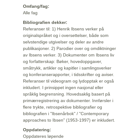
Omfang/fag:
Alle fag
Bibliografien dekker:
Referanser til: 1) Henrik Ibsens verker på
originalspråket og i oversettelser, både som
selvstendige utgivelser og deler av andre
publikasjoner. 2) Parodier over og omdiktninger
av Ibsens verker. 3) Dokumenter om Ibsens liv
og forfatterskap: Bøker, hovedoppgaver,
småtrykk, artikler og kapitler i samlingsverker
og konferanserapporter, i tidsskrifter og aviser.
Referanser til videogram og lydopptak er også
inkludert. I prinsippet ingen nasjonal eller
språklig begrensning. Hovedsaklig basert på
primærregistrering av dokumenter. Innførsler i
flere trykte, retrospektive bibliografier og
bibliografien i "Ibsenårbok" / "Contemporary
approaches to Ibsen" (1953-1997) er inkludert.
Oppdatering:
Oppdateres løpende