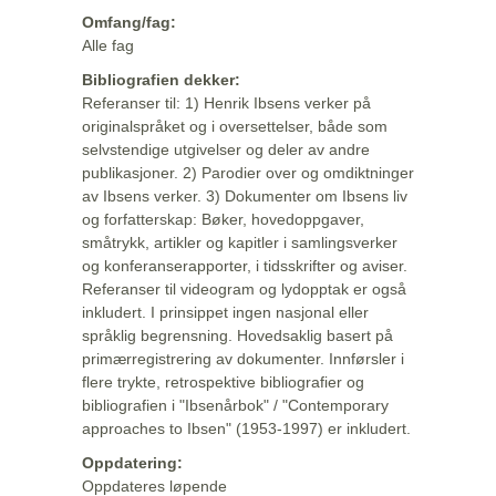
Omfang/fag:
Alle fag
Bibliografien dekker:
Referanser til: 1) Henrik Ibsens verker på
originalspråket og i oversettelser, både som
selvstendige utgivelser og deler av andre
publikasjoner. 2) Parodier over og omdiktninger
av Ibsens verker. 3) Dokumenter om Ibsens liv
og forfatterskap: Bøker, hovedoppgaver,
småtrykk, artikler og kapitler i samlingsverker
og konferanserapporter, i tidsskrifter og aviser.
Referanser til videogram og lydopptak er også
inkludert. I prinsippet ingen nasjonal eller
språklig begrensning. Hovedsaklig basert på
primærregistrering av dokumenter. Innførsler i
flere trykte, retrospektive bibliografier og
bibliografien i "Ibsenårbok" / "Contemporary
approaches to Ibsen" (1953-1997) er inkludert.
Oppdatering:
Oppdateres løpende