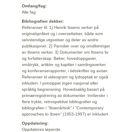
Omfang/fag:
Alle fag
Bibliografien dekker:
Referanser til: 1) Henrik Ibsens verker på
originalspråket og i oversettelser, både som
selvstendige utgivelser og deler av andre
publikasjoner. 2) Parodier over og omdiktninger
av Ibsens verker. 3) Dokumenter om Ibsens liv
og forfatterskap: Bøker, hovedoppgaver,
småtrykk, artikler og kapitler i samlingsverker
og konferanserapporter, i tidsskrifter og aviser.
Referanser til videogram og lydopptak er også
inkludert. I prinsippet ingen nasjonal eller
språklig begrensning. Hovedsaklig basert på
primærregistrering av dokumenter. Innførsler i
flere trykte, retrospektive bibliografier og
bibliografien i "Ibsenårbok" / "Contemporary
approaches to Ibsen" (1953-1997) er inkludert.
Oppdatering:
Oppdateres løpende