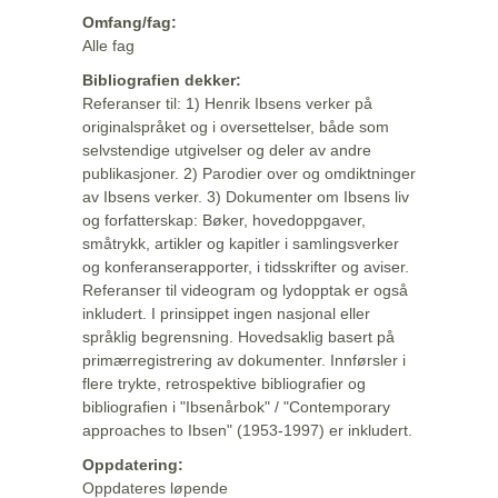
Omfang/fag:
Alle fag
Bibliografien dekker:
Referanser til: 1) Henrik Ibsens verker på
originalspråket og i oversettelser, både som
selvstendige utgivelser og deler av andre
publikasjoner. 2) Parodier over og omdiktninger
av Ibsens verker. 3) Dokumenter om Ibsens liv
og forfatterskap: Bøker, hovedoppgaver,
småtrykk, artikler og kapitler i samlingsverker
og konferanserapporter, i tidsskrifter og aviser.
Referanser til videogram og lydopptak er også
inkludert. I prinsippet ingen nasjonal eller
språklig begrensning. Hovedsaklig basert på
primærregistrering av dokumenter. Innførsler i
flere trykte, retrospektive bibliografier og
bibliografien i "Ibsenårbok" / "Contemporary
approaches to Ibsen" (1953-1997) er inkludert.
Oppdatering:
Oppdateres løpende