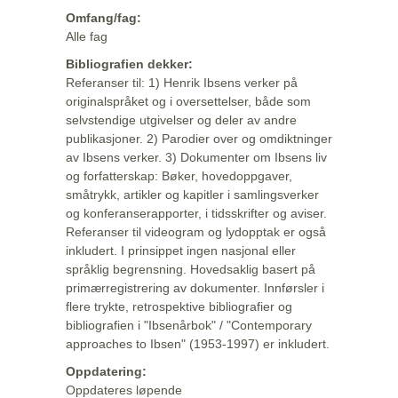
Omfang/fag:
Alle fag
Bibliografien dekker:
Referanser til: 1) Henrik Ibsens verker på
originalspråket og i oversettelser, både som
selvstendige utgivelser og deler av andre
publikasjoner. 2) Parodier over og omdiktninger
av Ibsens verker. 3) Dokumenter om Ibsens liv
og forfatterskap: Bøker, hovedoppgaver,
småtrykk, artikler og kapitler i samlingsverker
og konferanserapporter, i tidsskrifter og aviser.
Referanser til videogram og lydopptak er også
inkludert. I prinsippet ingen nasjonal eller
språklig begrensning. Hovedsaklig basert på
primærregistrering av dokumenter. Innførsler i
flere trykte, retrospektive bibliografier og
bibliografien i "Ibsenårbok" / "Contemporary
approaches to Ibsen" (1953-1997) er inkludert.
Oppdatering:
Oppdateres løpende