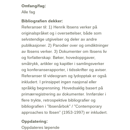
Omfang/fag:
Alle fag
Bibliografien dekker:
Referanser til: 1) Henrik Ibsens verker på
originalspråket og i oversettelser, både som
selvstendige utgivelser og deler av andre
publikasjoner. 2) Parodier over og omdiktninger
av Ibsens verker. 3) Dokumenter om Ibsens liv
og forfatterskap: Bøker, hovedoppgaver,
småtrykk, artikler og kapitler i samlingsverker
og konferanserapporter, i tidsskrifter og aviser.
Referanser til videogram og lydopptak er også
inkludert. I prinsippet ingen nasjonal eller
språklig begrensning. Hovedsaklig basert på
primærregistrering av dokumenter. Innførsler i
flere trykte, retrospektive bibliografier og
bibliografien i "Ibsenårbok" / "Contemporary
approaches to Ibsen" (1953-1997) er inkludert.
Oppdatering:
Oppdateres løpende