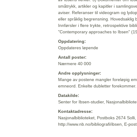
småtrykk, artikler og kapitler i samlingsv
aviser. Referanser til videogram og lydop
eller språklig begrensning. Hovedsaklig 
Innførsler i flere trykte, retrospektive bib
"Contemporary approaches to Ibsen" (19
Oppdatering:
Oppdateres løpende
Antall poster:
Nærmere 40 000
Andre opplysninger:
Mange av postene mangler foreløpig emn
emneord. Enkelte dubletter forekommer.
Datakilde:
Senter for Ibsen-studier, Nasjonalbiblio
Kontaktadresse:
Nasjonalbiblioteket, Postboks 2674 Solli
http://www.nb.no/bibliografi/ibsen, E-pos
Beskrivelsen sist oppdatert: 2022-06-20