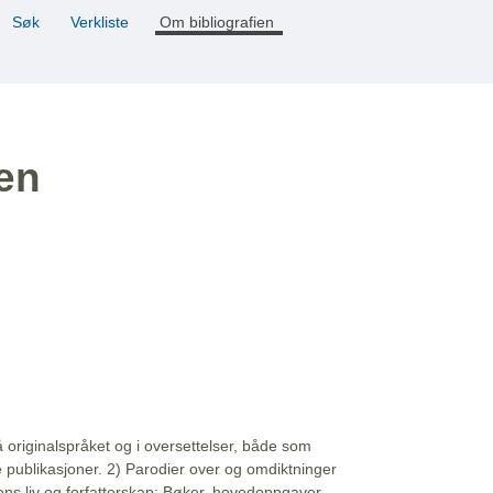
Søk
Verkliste
Om bibliografien
ien
å originalspråket og i oversettelser, både som
e publikasjoner. 2) Parodier over og omdiktninger
ns liv og forfatterskap: Bøker, hovedoppgaver,