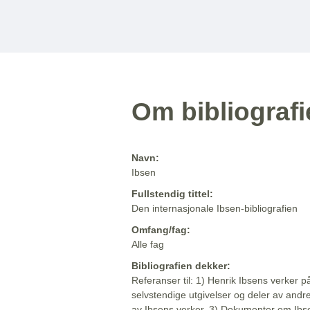
Om bibliograf
Navn:
Ibsen
Fullstendig tittel:
Den internasjonale Ibsen-bibliografien
Omfang/fag:
Alle fag
Bibliografien dekker:
Referanser til: 1) Henrik Ibsens verker p
selvstendige utgivelser og deler av andr
av Ibsens verker. 3) Dokumenter om Ibse