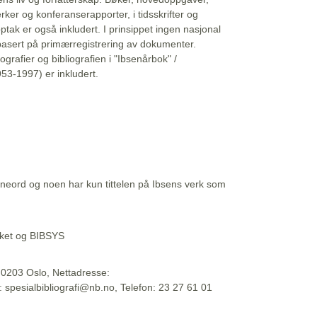
erker og konferanserapporter, i tidsskrifter og
ptak er også inkludert. I prinsippet ingen nasjonal
basert på primærregistrering av dokumenter.
liografier og bibliografien i "Ibsenårbok" /
53-1997) er inkludert.
eord og noen har kun tittelen på Ibsens verk som
teket og BIBSYS
, 0203 Oslo, Nettadresse:
t: spesialbibliografi@nb.no, Telefon: 23 27 61 01
 09:45:34