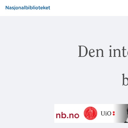
Den int
b