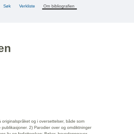
Søk
Verkliste
Om bibliografien
ien
å originalspråket og i oversettelser, både som
e publikasjoner. 2) Parodier over og omdiktninger
ns liv og forfatterskap: Bøker, hovedoppgaver,