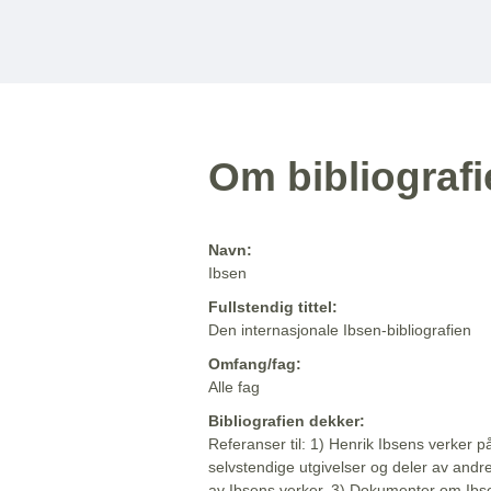
Om bibliograf
Navn:
Ibsen
Fullstendig tittel:
Den internasjonale Ibsen-bibliografien
Omfang/fag:
Alle fag
Bibliografien dekker:
Referanser til: 1) Henrik Ibsens verker p
selvstendige utgivelser og deler av andr
av Ibsens verker. 3) Dokumenter om Ibse