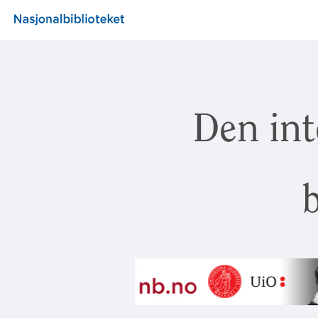
Den int
b