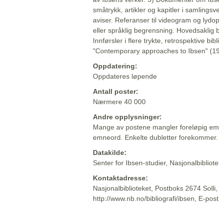
småtrykk, artikler og kapitler i samlingsv
aviser. Referanser til videogram og lydop
eller språklig begrensning. Hovedsaklig 
Innførsler i flere trykte, retrospektive bib
"Contemporary approaches to Ibsen" (19
Oppdatering:
Oppdateres løpende
Antall poster:
Nærmere 40 000
Andre opplysninger:
Mange av postene mangler foreløpig emn
emneord. Enkelte dubletter forekommer.
Datakilde:
Senter for Ibsen-studier, Nasjonalbiblio
Kontaktadresse:
Nasjonalbiblioteket, Postboks 2674 Solli
http://www.nb.no/bibliografi/ibsen, E-pos
Beskrivelsen sist oppdatert: 2022-06-20