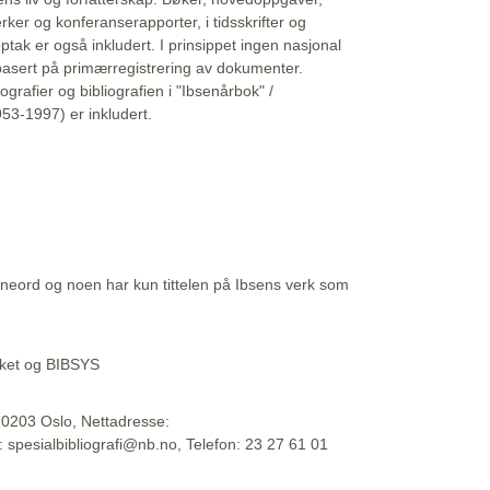
erker og konferanserapporter, i tidsskrifter og
ptak er også inkludert. I prinsippet ingen nasjonal
basert på primærregistrering av dokumenter.
liografier og bibliografien i "Ibsenårbok" /
53-1997) er inkludert.
eord og noen har kun tittelen på Ibsens verk som
teket og BIBSYS
, 0203 Oslo, Nettadresse:
t: spesialbibliografi@nb.no, Telefon: 23 27 61 01
 09:45:34