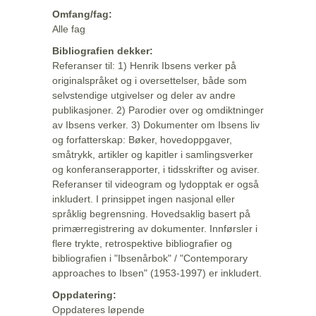
Omfang/fag:
Alle fag
Bibliografien dekker:
Referanser til: 1) Henrik Ibsens verker på
originalspråket og i oversettelser, både som
selvstendige utgivelser og deler av andre
publikasjoner. 2) Parodier over og omdiktninger
av Ibsens verker. 3) Dokumenter om Ibsens liv
og forfatterskap: Bøker, hovedoppgaver,
småtrykk, artikler og kapitler i samlingsverker
og konferanserapporter, i tidsskrifter og aviser.
Referanser til videogram og lydopptak er også
inkludert. I prinsippet ingen nasjonal eller
språklig begrensning. Hovedsaklig basert på
primærregistrering av dokumenter. Innførsler i
flere trykte, retrospektive bibliografier og
bibliografien i "Ibsenårbok" / "Contemporary
approaches to Ibsen" (1953-1997) er inkludert.
Oppdatering:
Oppdateres løpende