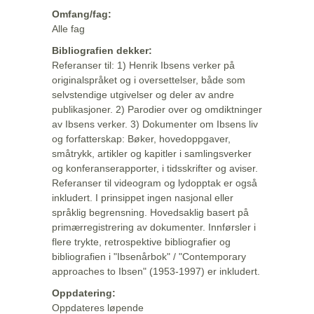
Omfang/fag:
Alle fag
Bibliografien dekker:
Referanser til: 1) Henrik Ibsens verker på
originalspråket og i oversettelser, både som
selvstendige utgivelser og deler av andre
publikasjoner. 2) Parodier over og omdiktninger
av Ibsens verker. 3) Dokumenter om Ibsens liv
og forfatterskap: Bøker, hovedoppgaver,
småtrykk, artikler og kapitler i samlingsverker
og konferanserapporter, i tidsskrifter og aviser.
Referanser til videogram og lydopptak er også
inkludert. I prinsippet ingen nasjonal eller
språklig begrensning. Hovedsaklig basert på
primærregistrering av dokumenter. Innførsler i
flere trykte, retrospektive bibliografier og
bibliografien i "Ibsenårbok" / "Contemporary
approaches to Ibsen" (1953-1997) er inkludert.
Oppdatering:
Oppdateres løpende