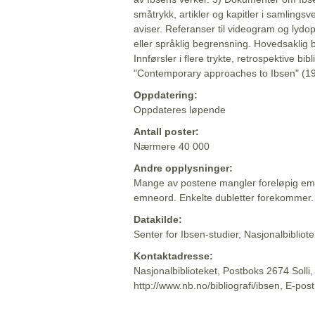
småtrykk, artikler og kapitler i samlingsv
aviser. Referanser til videogram og lydop
eller språklig begrensning. Hovedsaklig 
Innførsler i flere trykte, retrospektive bib
"Contemporary approaches to Ibsen" (19
Oppdatering:
Oppdateres løpende
Antall poster:
Nærmere 40 000
Andre opplysninger:
Mange av postene mangler foreløpig emn
emneord. Enkelte dubletter forekommer.
Datakilde:
Senter for Ibsen-studier, Nasjonalbiblio
Kontaktadresse:
Nasjonalbiblioteket, Postboks 2674 Solli
http://www.nb.no/bibliografi/ibsen, E-pos
Beskrivelsen sist oppdatert: 2022-06-20