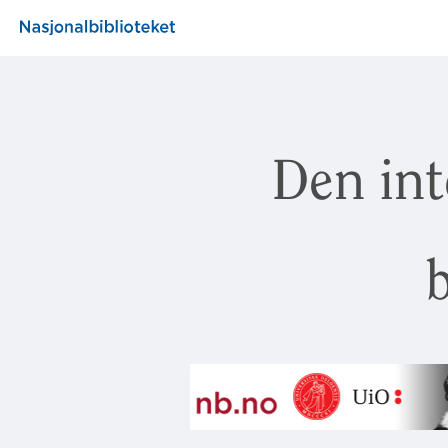
Den int
b