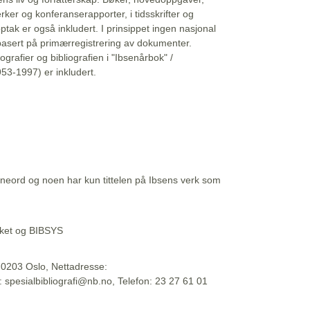
erker og konferanserapporter, i tidsskrifter og
ptak er også inkludert. I prinsippet ingen nasjonal
basert på primærregistrering av dokumenter.
liografier og bibliografien i "Ibsenårbok" /
53-1997) er inkludert.
eord og noen har kun tittelen på Ibsens verk som
teket og BIBSYS
, 0203 Oslo, Nettadresse:
t: spesialbibliografi@nb.no, Telefon: 23 27 61 01
 09:45:34