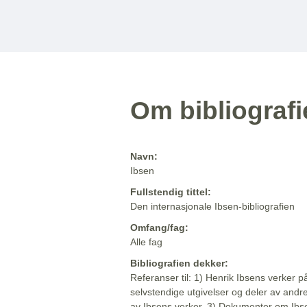
Om bibliograf
Navn:
Ibsen
Fullstendig tittel:
Den internasjonale Ibsen-bibliografien
Omfang/fag:
Alle fag
Bibliografien dekker:
Referanser til: 1) Henrik Ibsens verker p
selvstendige utgivelser og deler av andr
av Ibsens verker. 3) Dokumenter om Ibse