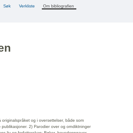
Søk
Verkliste
Om bibliografien
ien
å originalspråket og i oversettelser, både som
e publikasjoner. 2) Parodier over og omdiktninger
ns liv og forfatterskap: Bøker, hovedoppgaver,