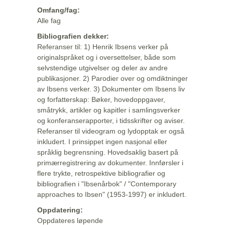
Omfang/fag:
Alle fag
Bibliografien dekker:
Referanser til: 1) Henrik Ibsens verker på
originalspråket og i oversettelser, både som
selvstendige utgivelser og deler av andre
publikasjoner. 2) Parodier over og omdiktninger
av Ibsens verker. 3) Dokumenter om Ibsens liv
og forfatterskap: Bøker, hovedoppgaver,
småtrykk, artikler og kapitler i samlingsverker
og konferanserapporter, i tidsskrifter og aviser.
Referanser til videogram og lydopptak er også
inkludert. I prinsippet ingen nasjonal eller
språklig begrensning. Hovedsaklig basert på
primærregistrering av dokumenter. Innførsler i
flere trykte, retrospektive bibliografier og
bibliografien i "Ibsenårbok" / "Contemporary
approaches to Ibsen" (1953-1997) er inkludert.
Oppdatering:
Oppdateres løpende