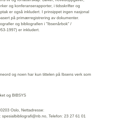
erker og konferanserapporter, i tidsskrifter og
ptak er også inkludert. I prinsippet ingen nasjonal
basert på primærregistrering av dokumenter.
liografier og bibliografien i "Ibsenårbok" /
53-1997) er inkludert.
eord og noen har kun tittelen på Ibsens verk som
teket og BIBSYS
, 0203 Oslo, Nettadresse:
t: spesialbibliografi@nb.no, Telefon: 23 27 61 01
 09:45:34