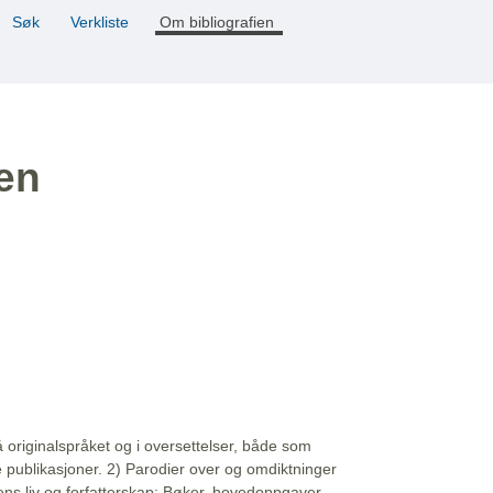
Søk
Verkliste
Om bibliografien
ien
å originalspråket og i oversettelser, både som
e publikasjoner. 2) Parodier over og omdiktninger
ns liv og forfatterskap: Bøker, hovedoppgaver,