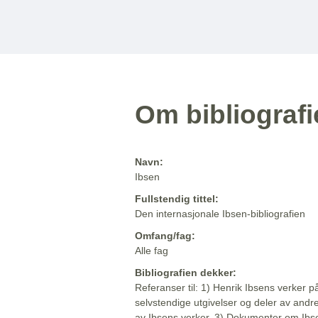
Om bibliograf
Navn:
Ibsen
Fullstendig tittel:
Den internasjonale Ibsen-bibliografien
Omfang/fag:
Alle fag
Bibliografien dekker:
Referanser til: 1) Henrik Ibsens verker p
selvstendige utgivelser og deler av andr
av Ibsens verker. 3) Dokumenter om Ibse