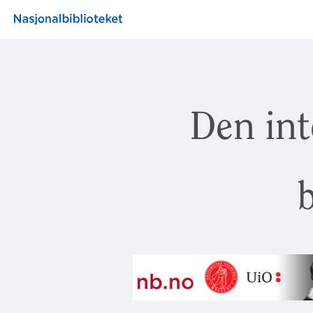
Den int
b