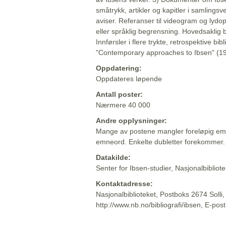
småtrykk, artikler og kapitler i samlingsv
aviser. Referanser til videogram og lydop
eller språklig begrensning. Hovedsaklig 
Innførsler i flere trykte, retrospektive bib
"Contemporary approaches to Ibsen" (19
Oppdatering:
Oppdateres løpende
Antall poster:
Nærmere 40 000
Andre opplysninger:
Mange av postene mangler foreløpig emn
emneord. Enkelte dubletter forekommer.
Datakilde:
Senter for Ibsen-studier, Nasjonalbiblio
Kontaktadresse:
Nasjonalbiblioteket, Postboks 2674 Solli
http://www.nb.no/bibliografi/ibsen, E-pos
Beskrivelsen sist oppdatert: 2022-06-20