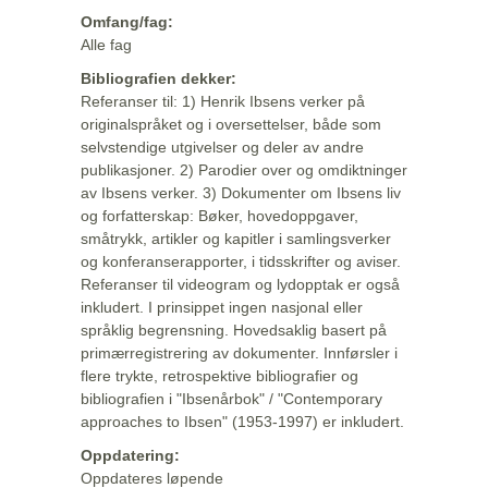
Omfang/fag:
Alle fag
Bibliografien dekker:
Referanser til: 1) Henrik Ibsens verker på
originalspråket og i oversettelser, både som
selvstendige utgivelser og deler av andre
publikasjoner. 2) Parodier over og omdiktninger
av Ibsens verker. 3) Dokumenter om Ibsens liv
og forfatterskap: Bøker, hovedoppgaver,
småtrykk, artikler og kapitler i samlingsverker
og konferanserapporter, i tidsskrifter og aviser.
Referanser til videogram og lydopptak er også
inkludert. I prinsippet ingen nasjonal eller
språklig begrensning. Hovedsaklig basert på
primærregistrering av dokumenter. Innførsler i
flere trykte, retrospektive bibliografier og
bibliografien i "Ibsenårbok" / "Contemporary
approaches to Ibsen" (1953-1997) er inkludert.
Oppdatering:
Oppdateres løpende