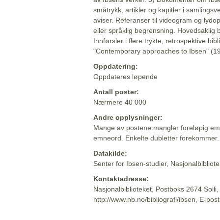
småtrykk, artikler og kapitler i samlingsv
aviser. Referanser til videogram og lydop
eller språklig begrensning. Hovedsaklig 
Innførsler i flere trykte, retrospektive bib
"Contemporary approaches to Ibsen" (19
Oppdatering:
Oppdateres løpende
Antall poster:
Nærmere 40 000
Andre opplysninger:
Mange av postene mangler foreløpig emn
emneord. Enkelte dubletter forekommer.
Datakilde:
Senter for Ibsen-studier, Nasjonalbiblio
Kontaktadresse:
Nasjonalbiblioteket, Postboks 2674 Solli
http://www.nb.no/bibliografi/ibsen, E-pos
Beskrivelsen sist oppdatert: 2022-06-20