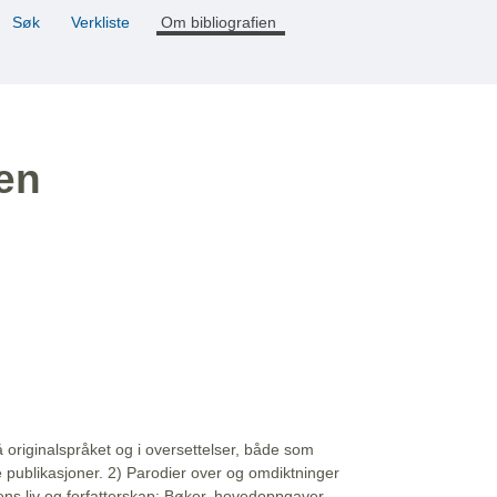
Søk
Verkliste
Om bibliografien
ien
å originalspråket og i oversettelser, både som
e publikasjoner. 2) Parodier over og omdiktninger
ns liv og forfatterskap: Bøker, hovedoppgaver,