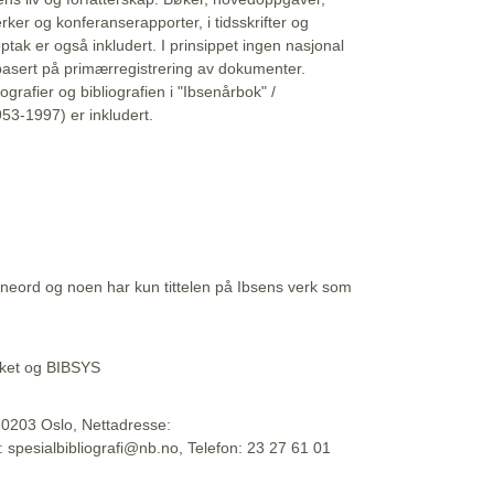
erker og konferanserapporter, i tidsskrifter og
ptak er også inkludert. I prinsippet ingen nasjonal
basert på primærregistrering av dokumenter.
liografier og bibliografien i "Ibsenårbok" /
53-1997) er inkludert.
eord og noen har kun tittelen på Ibsens verk som
teket og BIBSYS
, 0203 Oslo, Nettadresse:
t: spesialbibliografi@nb.no, Telefon: 23 27 61 01
 09:45:34