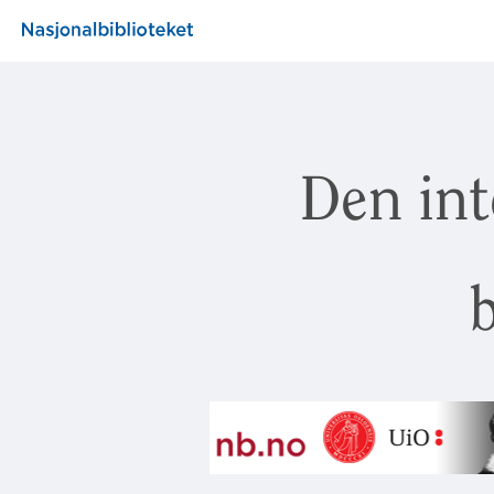
Den int
b