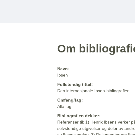
Om bibliograf
Navn:
Ibsen
Fullstendig tittel:
Den internasjonale Ibsen-bibliografien
Omfang/fag:
Alle fag
Bibliografien dekker:
Referanser til: 1) Henrik Ibsens verker p
selvstendige utgivelser og deler av andr
av Ibsens verker. 3) Dokumenter om Ibse