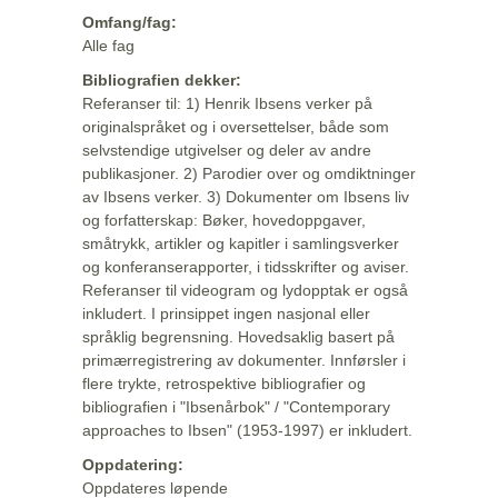
Omfang/fag:
Alle fag
Bibliografien dekker:
Referanser til: 1) Henrik Ibsens verker på
originalspråket og i oversettelser, både som
selvstendige utgivelser og deler av andre
publikasjoner. 2) Parodier over og omdiktninger
av Ibsens verker. 3) Dokumenter om Ibsens liv
og forfatterskap: Bøker, hovedoppgaver,
småtrykk, artikler og kapitler i samlingsverker
og konferanserapporter, i tidsskrifter og aviser.
Referanser til videogram og lydopptak er også
inkludert. I prinsippet ingen nasjonal eller
språklig begrensning. Hovedsaklig basert på
primærregistrering av dokumenter. Innførsler i
flere trykte, retrospektive bibliografier og
bibliografien i "Ibsenårbok" / "Contemporary
approaches to Ibsen" (1953-1997) er inkludert.
Oppdatering:
Oppdateres løpende