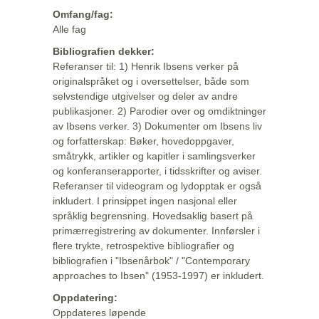
Omfang/fag:
Alle fag
Bibliografien dekker:
Referanser til: 1) Henrik Ibsens verker på
originalspråket og i oversettelser, både som
selvstendige utgivelser og deler av andre
publikasjoner. 2) Parodier over og omdiktninger
av Ibsens verker. 3) Dokumenter om Ibsens liv
og forfatterskap: Bøker, hovedoppgaver,
småtrykk, artikler og kapitler i samlingsverker
og konferanserapporter, i tidsskrifter og aviser.
Referanser til videogram og lydopptak er også
inkludert. I prinsippet ingen nasjonal eller
språklig begrensning. Hovedsaklig basert på
primærregistrering av dokumenter. Innførsler i
flere trykte, retrospektive bibliografier og
bibliografien i "Ibsenårbok" / "Contemporary
approaches to Ibsen" (1953-1997) er inkludert.
Oppdatering:
Oppdateres løpende