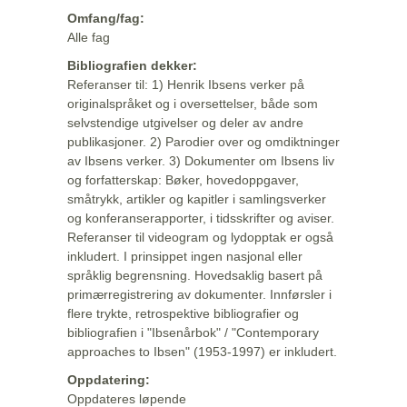
Omfang/fag:
Alle fag
Bibliografien dekker:
Referanser til: 1) Henrik Ibsens verker på
originalspråket og i oversettelser, både som
selvstendige utgivelser og deler av andre
publikasjoner. 2) Parodier over og omdiktninger
av Ibsens verker. 3) Dokumenter om Ibsens liv
og forfatterskap: Bøker, hovedoppgaver,
småtrykk, artikler og kapitler i samlingsverker
og konferanserapporter, i tidsskrifter og aviser.
Referanser til videogram og lydopptak er også
inkludert. I prinsippet ingen nasjonal eller
språklig begrensning. Hovedsaklig basert på
primærregistrering av dokumenter. Innførsler i
flere trykte, retrospektive bibliografier og
bibliografien i "Ibsenårbok" / "Contemporary
approaches to Ibsen" (1953-1997) er inkludert.
Oppdatering:
Oppdateres løpende