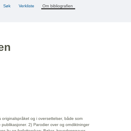
Søk
Verkliste
Om bibliografien
ien
å originalspråket og i oversettelser, både som
e publikasjoner. 2) Parodier over og omdiktninger
ns liv og forfatterskap: Bøker, hovedoppgaver,