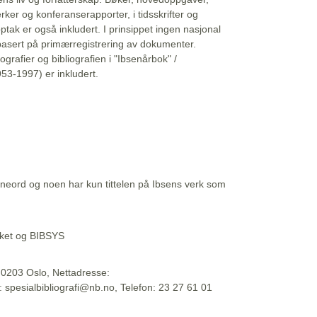
erker og konferanserapporter, i tidsskrifter og
ptak er også inkludert. I prinsippet ingen nasjonal
basert på primærregistrering av dokumenter.
liografier og bibliografien i "Ibsenårbok" /
53-1997) er inkludert.
eord og noen har kun tittelen på Ibsens verk som
teket og BIBSYS
, 0203 Oslo, Nettadresse:
t: spesialbibliografi@nb.no, Telefon: 23 27 61 01
 09:45:34