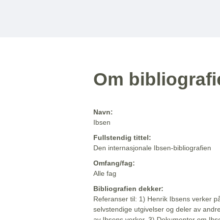
Om bibliograf
Navn:
Ibsen
Fullstendig tittel:
Den internasjonale Ibsen-bibliografien
Omfang/fag:
Alle fag
Bibliografien dekker:
Referanser til: 1) Henrik Ibsens verker p
selvstendige utgivelser og deler av andr
av Ibsens verker. 3) Dokumenter om Ibse