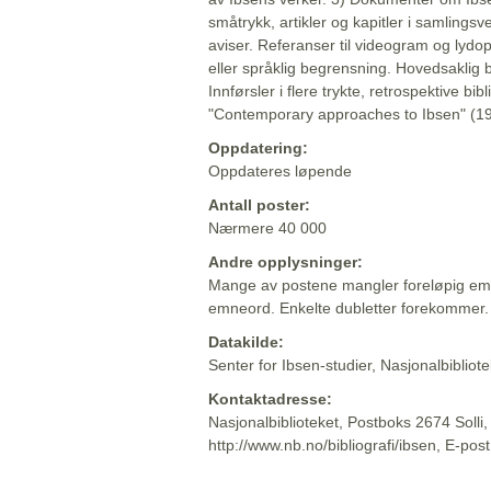
småtrykk, artikler og kapitler i samlingsv
aviser. Referanser til videogram og lydop
eller språklig begrensning. Hovedsaklig 
Innførsler i flere trykte, retrospektive bib
"Contemporary approaches to Ibsen" (19
Oppdatering:
Oppdateres løpende
Antall poster:
Nærmere 40 000
Andre opplysninger:
Mange av postene mangler foreløpig emn
emneord. Enkelte dubletter forekommer.
Datakilde:
Senter for Ibsen-studier, Nasjonalbiblio
Kontaktadresse:
Nasjonalbiblioteket, Postboks 2674 Solli
http://www.nb.no/bibliografi/ibsen, E-pos
Beskrivelsen sist oppdatert: 2022-06-20