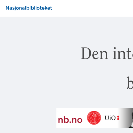
Den int
b