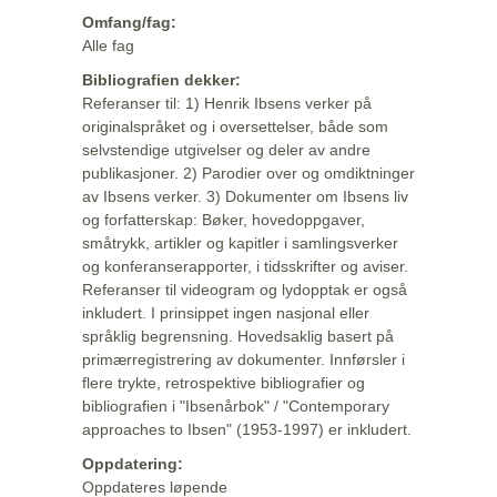
Omfang/fag:
Alle fag
Bibliografien dekker:
Referanser til: 1) Henrik Ibsens verker på
originalspråket og i oversettelser, både som
selvstendige utgivelser og deler av andre
publikasjoner. 2) Parodier over og omdiktninger
av Ibsens verker. 3) Dokumenter om Ibsens liv
og forfatterskap: Bøker, hovedoppgaver,
småtrykk, artikler og kapitler i samlingsverker
og konferanserapporter, i tidsskrifter og aviser.
Referanser til videogram og lydopptak er også
inkludert. I prinsippet ingen nasjonal eller
språklig begrensning. Hovedsaklig basert på
primærregistrering av dokumenter. Innførsler i
flere trykte, retrospektive bibliografier og
bibliografien i "Ibsenårbok" / "Contemporary
approaches to Ibsen" (1953-1997) er inkludert.
Oppdatering:
Oppdateres løpende