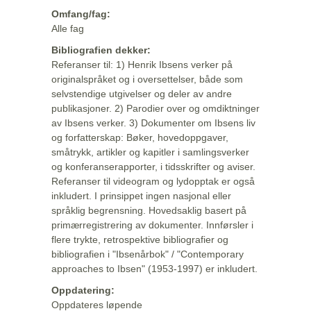
Omfang/fag:
Alle fag
Bibliografien dekker:
Referanser til: 1) Henrik Ibsens verker på
originalspråket og i oversettelser, både som
selvstendige utgivelser og deler av andre
publikasjoner. 2) Parodier over og omdiktninger
av Ibsens verker. 3) Dokumenter om Ibsens liv
og forfatterskap: Bøker, hovedoppgaver,
småtrykk, artikler og kapitler i samlingsverker
og konferanserapporter, i tidsskrifter og aviser.
Referanser til videogram og lydopptak er også
inkludert. I prinsippet ingen nasjonal eller
språklig begrensning. Hovedsaklig basert på
primærregistrering av dokumenter. Innførsler i
flere trykte, retrospektive bibliografier og
bibliografien i "Ibsenårbok" / "Contemporary
approaches to Ibsen" (1953-1997) er inkludert.
Oppdatering:
Oppdateres løpende