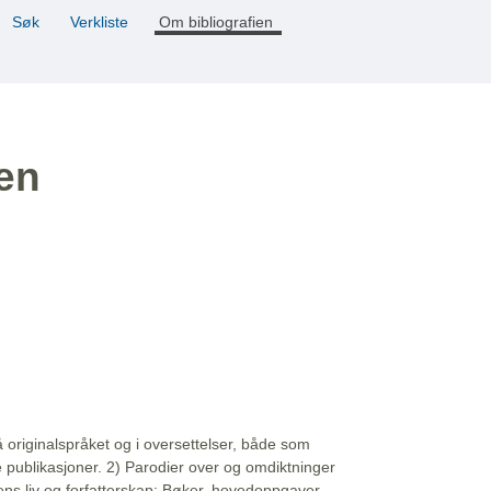
Søk
Verkliste
Om bibliografien
ien
å originalspråket og i oversettelser, både som
e publikasjoner. 2) Parodier over og omdiktninger
ns liv og forfatterskap: Bøker, hovedoppgaver,