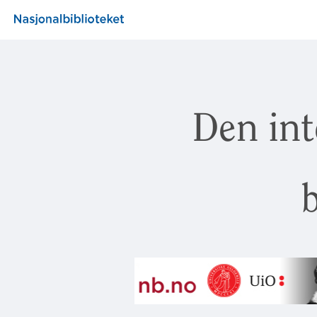
Den int
b