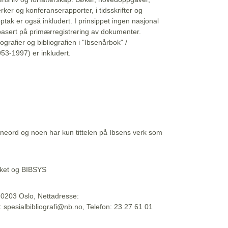
erker og konferanserapporter, i tidsskrifter og
ptak er også inkludert. I prinsippet ingen nasjonal
basert på primærregistrering av dokumenter.
liografier og bibliografien i "Ibsenårbok" /
53-1997) er inkludert.
eord og noen har kun tittelen på Ibsens verk som
teket og BIBSYS
, 0203 Oslo, Nettadresse:
t: spesialbibliografi@nb.no, Telefon: 23 27 61 01
 09:45:34