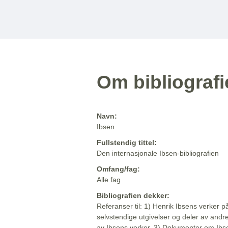
Om bibliograf
Navn:
Ibsen
Fullstendig tittel:
Den internasjonale Ibsen-bibliografien
Omfang/fag:
Alle fag
Bibliografien dekker:
Referanser til: 1) Henrik Ibsens verker p
selvstendige utgivelser og deler av andr
av Ibsens verker. 3) Dokumenter om Ibse