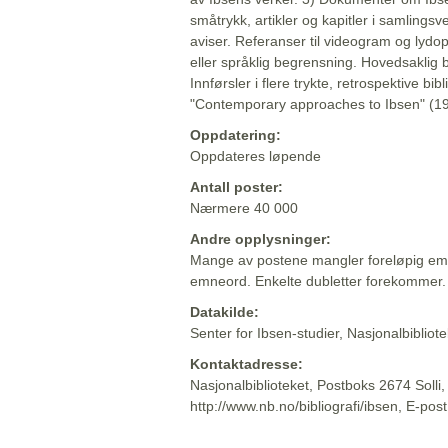
småtrykk, artikler og kapitler i samlingsv
aviser. Referanser til videogram og lydop
eller språklig begrensning. Hovedsaklig 
Innførsler i flere trykte, retrospektive bib
"Contemporary approaches to Ibsen" (19
Oppdatering:
Oppdateres løpende
Antall poster:
Nærmere 40 000
Andre opplysninger:
Mange av postene mangler foreløpig emn
emneord. Enkelte dubletter forekommer.
Datakilde:
Senter for Ibsen-studier, Nasjonalbiblio
Kontaktadresse:
Nasjonalbiblioteket, Postboks 2674 Solli
http://www.nb.no/bibliografi/ibsen, E-pos
Beskrivelsen sist oppdatert: 2022-06-20