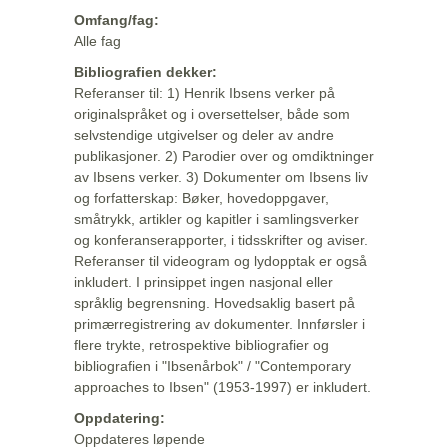
Omfang/fag:
Alle fag
Bibliografien dekker:
Referanser til: 1) Henrik Ibsens verker på
originalspråket og i oversettelser, både som
selvstendige utgivelser og deler av andre
publikasjoner. 2) Parodier over og omdiktninger
av Ibsens verker. 3) Dokumenter om Ibsens liv
og forfatterskap: Bøker, hovedoppgaver,
småtrykk, artikler og kapitler i samlingsverker
og konferanserapporter, i tidsskrifter og aviser.
Referanser til videogram og lydopptak er også
inkludert. I prinsippet ingen nasjonal eller
språklig begrensning. Hovedsaklig basert på
primærregistrering av dokumenter. Innførsler i
flere trykte, retrospektive bibliografier og
bibliografien i "Ibsenårbok" / "Contemporary
approaches to Ibsen" (1953-1997) er inkludert.
Oppdatering:
Oppdateres løpende