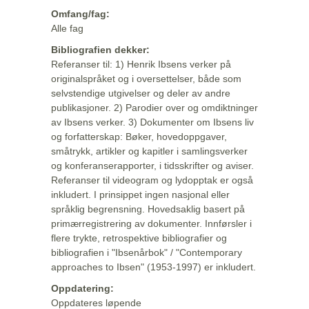
Omfang/fag:
Alle fag
Bibliografien dekker:
Referanser til: 1) Henrik Ibsens verker på
originalspråket og i oversettelser, både som
selvstendige utgivelser og deler av andre
publikasjoner. 2) Parodier over og omdiktninger
av Ibsens verker. 3) Dokumenter om Ibsens liv
og forfatterskap: Bøker, hovedoppgaver,
småtrykk, artikler og kapitler i samlingsverker
og konferanserapporter, i tidsskrifter og aviser.
Referanser til videogram og lydopptak er også
inkludert. I prinsippet ingen nasjonal eller
språklig begrensning. Hovedsaklig basert på
primærregistrering av dokumenter. Innførsler i
flere trykte, retrospektive bibliografier og
bibliografien i "Ibsenårbok" / "Contemporary
approaches to Ibsen" (1953-1997) er inkludert.
Oppdatering:
Oppdateres løpende