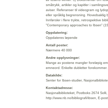
småtrykk, artikler og kapitler i samlingsv
aviser. Referanser til videogram og lydop
eller språklig begrensning. Hovedsaklig 
Innførsler i flere trykte, retrospektive bib
"Contemporary approaches to Ibsen" (19
Oppdatering:
Oppdateres løpende
Antall poster:
Nærmere 40 000
Andre opplysninger:
Mange av postene mangler foreløpig emn
emneord. Enkelte dubletter forekommer.
Datakilde:
Senter for Ibsen-studier, Nasjonalbiblio
Kontaktadresse:
Nasjonalbiblioteket, Postboks 2674 Solli
http://www.nb.no/bibliografi/ibsen, E-pos
Beskrivelsen sist oppdatert: 2022-06-20