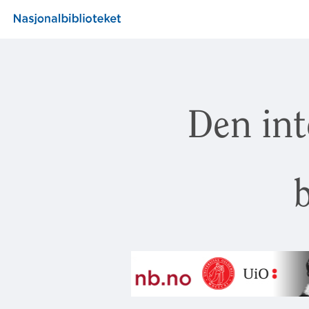
Den int
b