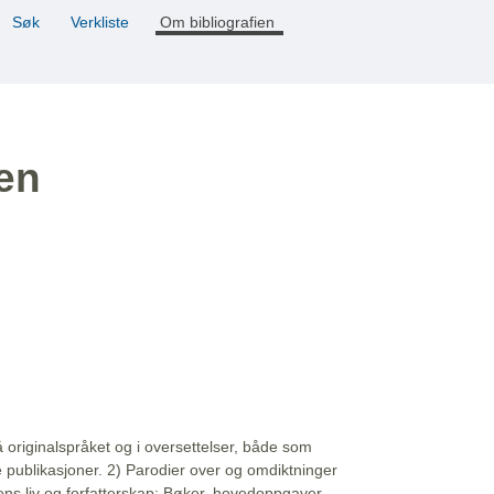
Søk
Verkliste
Om bibliografien
ien
å originalspråket og i oversettelser, både som
e publikasjoner. 2) Parodier over og omdiktninger
ns liv og forfatterskap: Bøker, hovedoppgaver,