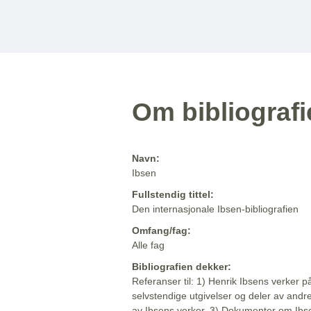
Om bibliograf
Navn:
Ibsen
Fullstendig tittel:
Den internasjonale Ibsen-bibliografien
Omfang/fag:
Alle fag
Bibliografien dekker:
Referanser til: 1) Henrik Ibsens verker p
selvstendige utgivelser og deler av andr
av Ibsens verker. 3) Dokumenter om Ibse