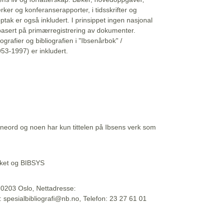
erker og konferanserapporter, i tidsskrifter og
ptak er også inkludert. I prinsippet ingen nasjonal
basert på primærregistrering av dokumenter.
liografier og bibliografien i "Ibsenårbok" /
53-1997) er inkludert.
eord og noen har kun tittelen på Ibsens verk som
teket og BIBSYS
, 0203 Oslo, Nettadresse:
t: spesialbibliografi@nb.no, Telefon: 23 27 61 01
 09:45:34