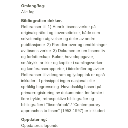
Omfang/fag:
Alle fag
Bibliografien dekker:
Referanser til: 1) Henrik Ibsens verker på
originalspråket og i oversettelser, både som
selvstendige utgivelser og deler av andre
publikasjoner. 2) Parodier over og omdiktninger
av Ibsens verker. 3) Dokumenter om Ibsens liv
og forfatterskap: Bøker, hovedoppgaver,
småtrykk, artikler og kapitler i samlingsverker
og konferanserapporter, i tidsskrifter og aviser.
Referanser til videogram og lydopptak er også
inkludert. I prinsippet ingen nasjonal eller
språklig begrensning. Hovedsaklig basert på
primærregistrering av dokumenter. Innførsler i
flere trykte, retrospektive bibliografier og
bibliografien i "Ibsenårbok" / "Contemporary
approaches to Ibsen" (1953-1997) er inkludert.
Oppdatering:
Oppdateres løpende