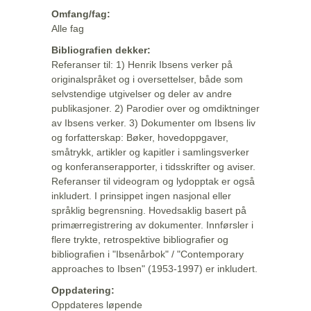
Omfang/fag:
Alle fag
Bibliografien dekker:
Referanser til: 1) Henrik Ibsens verker på
originalspråket og i oversettelser, både som
selvstendige utgivelser og deler av andre
publikasjoner. 2) Parodier over og omdiktninger
av Ibsens verker. 3) Dokumenter om Ibsens liv
og forfatterskap: Bøker, hovedoppgaver,
småtrykk, artikler og kapitler i samlingsverker
og konferanserapporter, i tidsskrifter og aviser.
Referanser til videogram og lydopptak er også
inkludert. I prinsippet ingen nasjonal eller
språklig begrensning. Hovedsaklig basert på
primærregistrering av dokumenter. Innførsler i
flere trykte, retrospektive bibliografier og
bibliografien i "Ibsenårbok" / "Contemporary
approaches to Ibsen" (1953-1997) er inkludert.
Oppdatering:
Oppdateres løpende